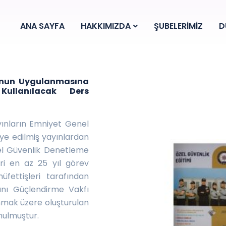
ANA SAYFA
HAKKIMIZDA
ŞUBELERİMİZ
D
nunun Uygulanmasına
Kullanılacak Ders
yınların Emniyet Genel
ye edilmiş yayınlardan
el Güvenlik Denetleme
ri en az 25 yıl görev
fettişleri tarafından
tını Güçlendirme Vakfı
anmak üzere oluşturulan
nulmuştur.