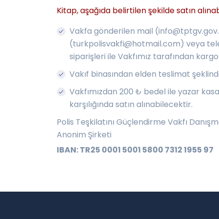
Kitap, aşağıda belirtilen şekilde satın alınab
Vakfa gönderilen mail (
info@tptgv.gov.
(
turkpolisvakfi@hotmail.com
) veya te
siparişleri ile Vakfımız tarafından kargo
Vakıf binasından elden teslimat şeklin
Vakfımızdan 200 ₺ bedel ile yazar kasa 
karşılığında satın alınabilecektir.
Polis Teşkilatını Güçlendirme Vakfı Danışm
Anonim Şirketi
IBAN: TR25 0001 5001 5800 7312 1955 97